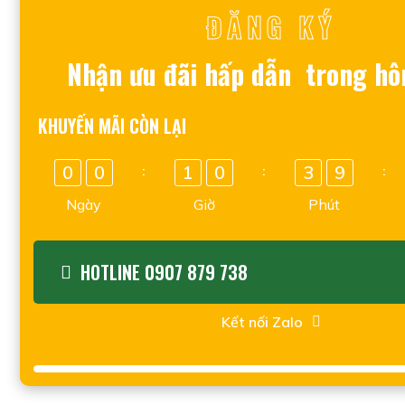
ĐĂNG KÝ
Nhận ưu đãi hấp dẫn trong hô
KHUYẾN MÃI CÒN LẠI
0
0
1
0
3
9
:
:
:
Ngày
Giờ
Phút
HOTLINE 0907 879 738
Kết nối Zalo