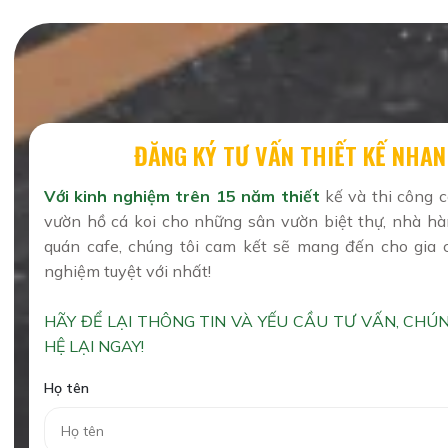
ĐĂNG KÝ TƯ VẤN THIẾT KẾ NHA
Với kinh nghiệm trên 15 năm thiết
kế và thi công 
vườn hồ cá koi cho những sân vườn biệt thự, nhà hà
quán cafe, chúng tôi cam kết sẽ mang đến cho gia 
nghiệm tuyệt với nhất!
HÃY ĐỂ LẠI THÔNG TIN VÀ YẾU CẦU TƯ VẤN, CHÚN
HỆ LẠI NGAY!
Họ tên